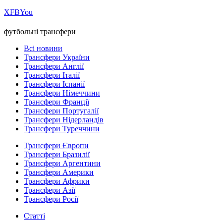
Х
FB
You
футбольні трансфери
Всі новини
Трансфери України
Трансфери Англії
Трансфери Італії
Трансфери Іспанії
Трансфери Німеччини
Трансфери Франції
Трансфери Португалії
Трансфери Нідерландів
Трансфери Туреччини
Трансфери Європи
Трансфери Бразилії
Трансфери Аргентини
Трансфери Америки
Трансфери Африки
Трансфери Азії
Трансфери Росії
Статті