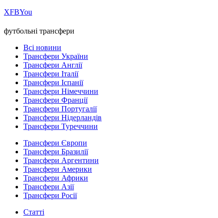
Х
FB
You
футбольні трансфери
Всі новини
Трансфери України
Трансфери Англії
Трансфери Італії
Трансфери Іспанії
Трансфери Німеччини
Трансфери Франції
Трансфери Португалії
Трансфери Нідерландів
Трансфери Туреччини
Трансфери Європи
Трансфери Бразилії
Трансфери Аргентини
Трансфери Америки
Трансфери Африки
Трансфери Азії
Трансфери Росії
Статті