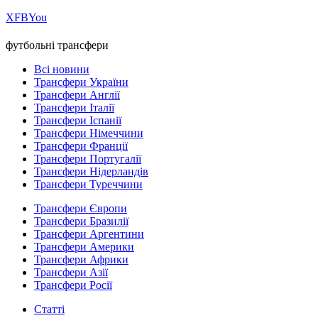
Х
FB
You
футбольні трансфери
Всі новини
Трансфери України
Трансфери Англії
Трансфери Італії
Трансфери Іспанії
Трансфери Німеччини
Трансфери Франції
Трансфери Португалії
Трансфери Нідерландів
Трансфери Туреччини
Трансфери Європи
Трансфери Бразилії
Трансфери Аргентини
Трансфери Америки
Трансфери Африки
Трансфери Азії
Трансфери Росії
Статті