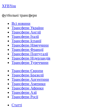
Х
FB
You
футбольні трансфери
Всі новини
Трансфери України
Трансфери Англії
Трансфери Італії
Трансфери Іспанії
Трансфери Німеччини
Трансфери Франції
Трансфери Португалії
Трансфери Нідерландів
Трансфери Туреччини
Трансфери Європи
Трансфери Бразилії
Трансфери Аргентини
Трансфери Америки
Трансфери Африки
Трансфери Азії
Трансфери Росії
Статті