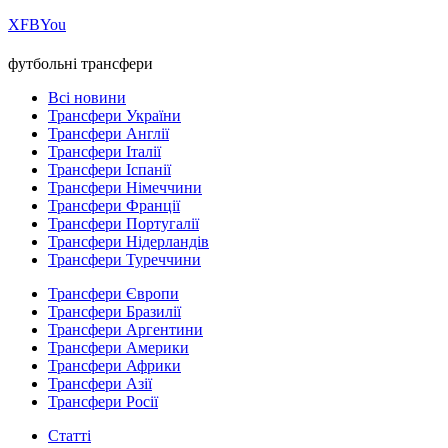
Х
FB
You
футбольні трансфери
Всі новини
Трансфери України
Трансфери Англії
Трансфери Італії
Трансфери Іспанії
Трансфери Німеччини
Трансфери Франції
Трансфери Португалії
Трансфери Нідерландів
Трансфери Туреччини
Трансфери Європи
Трансфери Бразилії
Трансфери Аргентини
Трансфери Америки
Трансфери Африки
Трансфери Азії
Трансфери Росії
Статті