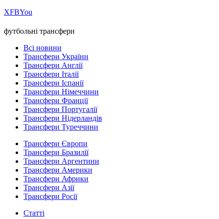
Х
FB
You
футбольні трансфери
Всі новини
Трансфери України
Трансфери Англії
Трансфери Італії
Трансфери Іспанії
Трансфери Німеччини
Трансфери Франції
Трансфери Португалії
Трансфери Нідерландів
Трансфери Туреччини
Трансфери Європи
Трансфери Бразилії
Трансфери Аргентини
Трансфери Америки
Трансфери Африки
Трансфери Азії
Трансфери Росії
Статті