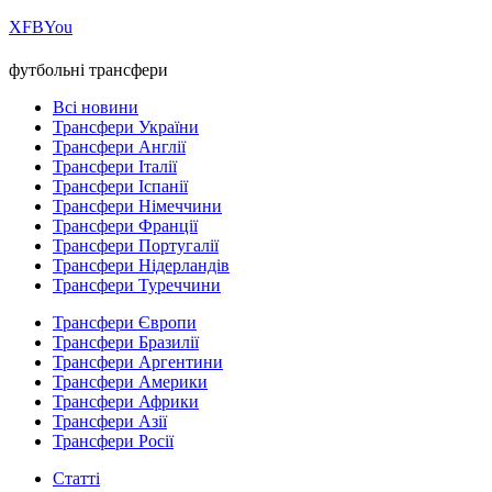
Х
FB
You
футбольні трансфери
Всі новини
Трансфери України
Трансфери Англії
Трансфери Італії
Трансфери Іспанії
Трансфери Німеччини
Трансфери Франції
Трансфери Португалії
Трансфери Нідерландів
Трансфери Туреччини
Трансфери Європи
Трансфери Бразилії
Трансфери Аргентини
Трансфери Америки
Трансфери Африки
Трансфери Азії
Трансфери Росії
Статті