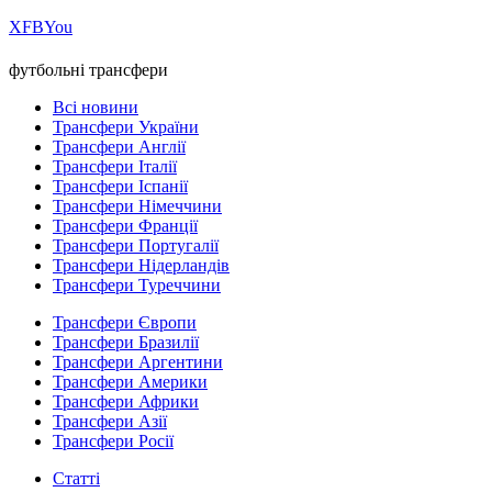
Х
FB
You
футбольні трансфери
Всі новини
Трансфери України
Трансфери Англії
Трансфери Італії
Трансфери Іспанії
Трансфери Німеччини
Трансфери Франції
Трансфери Португалії
Трансфери Нідерландів
Трансфери Туреччини
Трансфери Європи
Трансфери Бразилії
Трансфери Аргентини
Трансфери Америки
Трансфери Африки
Трансфери Азії
Трансфери Росії
Статті