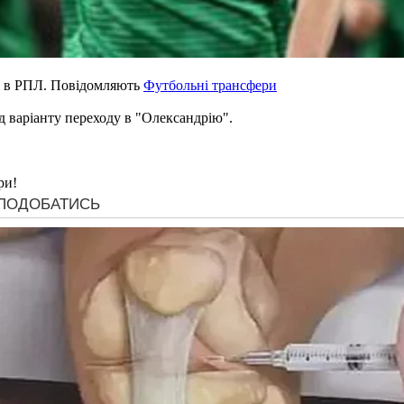
я в РПЛ. Повідомляють
Футбольні трансфери
д варіанту переходу в "Олександрію".
ри!