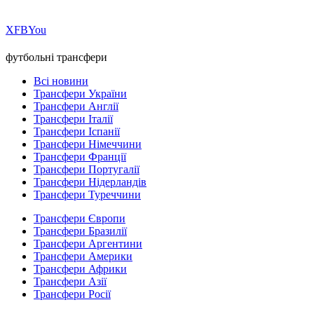
Х
FB
You
футбольні трансфери
Всі новини
Трансфери України
Трансфери Англії
Трансфери Італії
Трансфери Іспанії
Трансфери Німеччини
Трансфери Франції
Трансфери Португалії
Трансфери Нідерландів
Трансфери Туреччини
Трансфери Європи
Трансфери Бразилії
Трансфери Аргентини
Трансфери Америки
Трансфери Африки
Трансфери Азії
Трансфери Росії