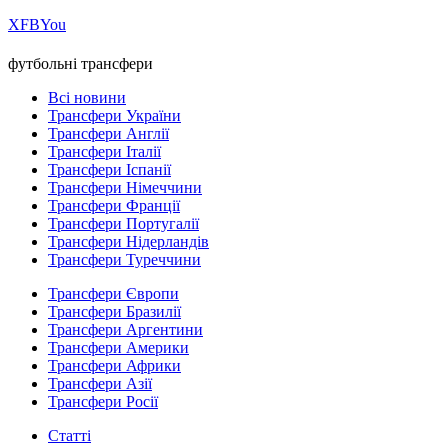
Х
FB
You
футбольні трансфери
Всі новини
Трансфери України
Трансфери Англії
Трансфери Італії
Трансфери Іспанії
Трансфери Німеччини
Трансфери Франції
Трансфери Португалії
Трансфери Нідерландів
Трансфери Туреччини
Трансфери Європи
Трансфери Бразилії
Трансфери Аргентини
Трансфери Америки
Трансфери Африки
Трансфери Азії
Трансфери Росії
Статті