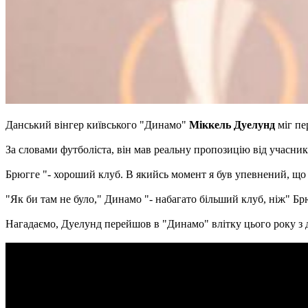
Данський вінгер київського "Динамо"
Міккель Дуелунд
міг пе
За словами футболіста, він мав реальну пропозицію від учасник
Брюгге "- хороший клуб. В якийсь момент я був упевнений, що 
"Як би там не було," Динамо "- набагато більший клуб, ніж" Бр
Нагадаємо, Дуелунд перейшов в "Динамо" влітку цього року з 