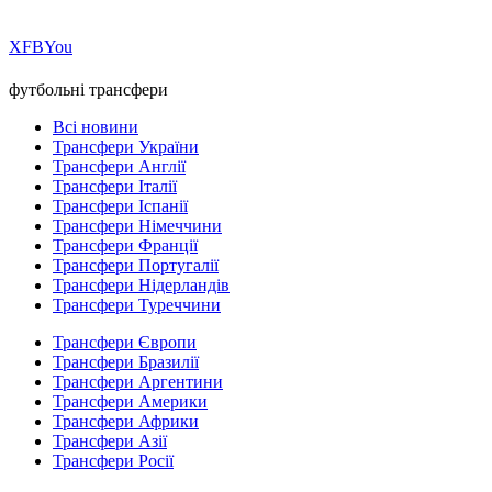
Х
FB
You
футбольні трансфери
Всі новини
Трансфери України
Трансфери Англії
Трансфери Італії
Трансфери Іспанії
Трансфери Німеччини
Трансфери Франції
Трансфери Португалії
Трансфери Нідерландів
Трансфери Туреччини
Трансфери Європи
Трансфери Бразилії
Трансфери Аргентини
Трансфери Америки
Трансфери Африки
Трансфери Азії
Трансфери Росії