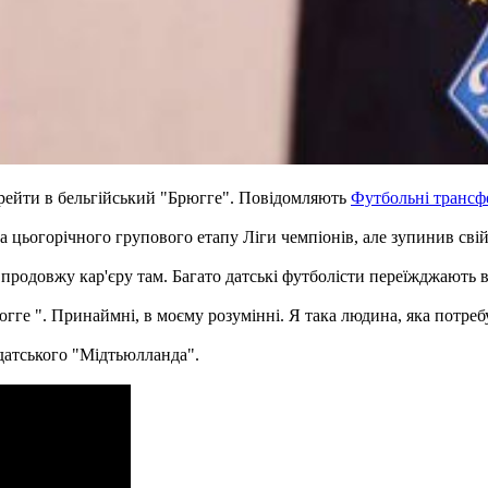
рейти в бельгійський "Брюгге". Повідомляють
Футбольні трансф
а цьогорічного групового етапу Ліги чемпіонів, але зупинив свій
продовжу кар'єру там. Багато датські футболісти переїжджають в
югге ". Принаймні, в моєму розумінні. Я така людина, яка потреб
датського "Мідтьюлланда".