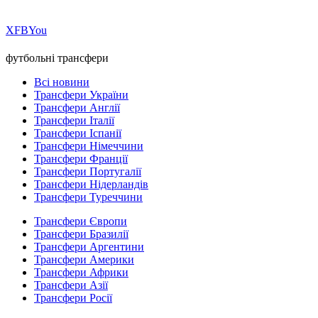
Х
FB
You
футбольні трансфери
Всі новини
Трансфери України
Трансфери Англії
Трансфери Італії
Трансфери Іспанії
Трансфери Німеччини
Трансфери Франції
Трансфери Португалії
Трансфери Нідерландів
Трансфери Туреччини
Трансфери Європи
Трансфери Бразилії
Трансфери Аргентини
Трансфери Америки
Трансфери Африки
Трансфери Азії
Трансфери Росії