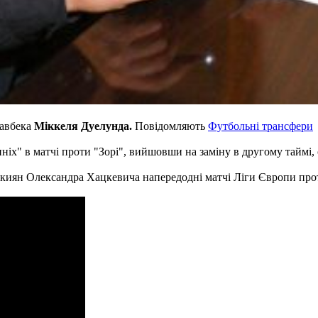
хавбека
Міккеля Дуелунда.
Повідомляють
Футбольні трансфери
иніх" в матчі проти "Зорі", вийшовши на заміну в другому таймі,
а киян Олександра Хацкевича напередодні матчі Ліги Європи про