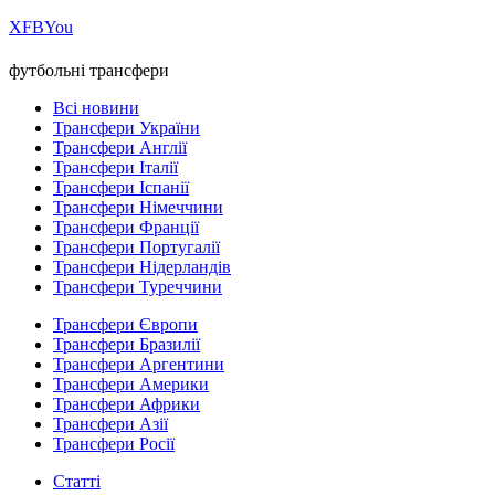
Х
FB
You
футбольні трансфери
Всі новини
Трансфери України
Трансфери Англії
Трансфери Італії
Трансфери Іспанії
Трансфери Німеччини
Трансфери Франції
Трансфери Португалії
Трансфери Нідерландів
Трансфери Туреччини
Трансфери Європи
Трансфери Бразилії
Трансфери Аргентини
Трансфери Америки
Трансфери Африки
Трансфери Азії
Трансфери Росії
Статті