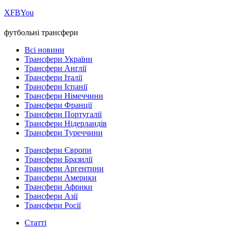
Х
FB
You
футбольні трансфери
Всі новини
Трансфери України
Трансфери Англії
Трансфери Італії
Трансфери Іспанії
Трансфери Німеччини
Трансфери Франції
Трансфери Португалії
Трансфери Нідерландів
Трансфери Туреччини
Трансфери Європи
Трансфери Бразилії
Трансфери Аргентини
Трансфери Америки
Трансфери Африки
Трансфери Азії
Трансфери Росії
Статті