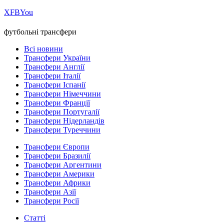
Х
FB
You
футбольні трансфери
Всі новини
Трансфери України
Трансфери Англії
Трансфери Італії
Трансфери Іспанії
Трансфери Німеччини
Трансфери Франції
Трансфери Португалії
Трансфери Нідерландів
Трансфери Туреччини
Трансфери Європи
Трансфери Бразилії
Трансфери Аргентини
Трансфери Америки
Трансфери Африки
Трансфери Азії
Трансфери Росії
Статті