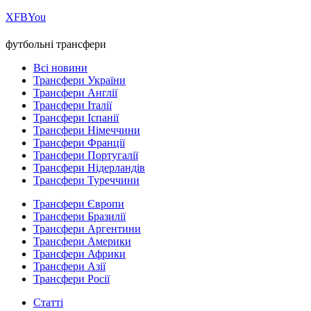
Х
FB
You
футбольні трансфери
Всі новини
Трансфери України
Трансфери Англії
Трансфери Італії
Трансфери Іспанії
Трансфери Німеччини
Трансфери Франції
Трансфери Португалії
Трансфери Нідерландів
Трансфери Туреччини
Трансфери Європи
Трансфери Бразилії
Трансфери Аргентини
Трансфери Америки
Трансфери Африки
Трансфери Азії
Трансфери Росії
Статті