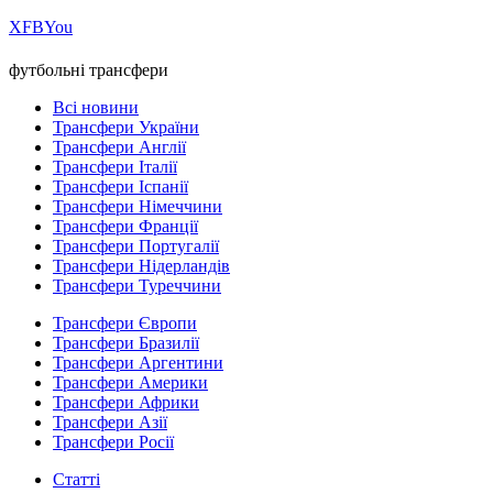
Х
FB
You
футбольні трансфери
Всі новини
Трансфери України
Трансфери Англії
Трансфери Італії
Трансфери Іспанії
Трансфери Німеччини
Трансфери Франції
Трансфери Португалії
Трансфери Нідерландів
Трансфери Туреччини
Трансфери Європи
Трансфери Бразилії
Трансфери Аргентини
Трансфери Америки
Трансфери Африки
Трансфери Азії
Трансфери Росії
Статті