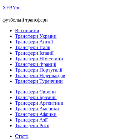
Х
FB
You
футбольні трансфери
Всі новини
Трансфери України
Трансфери Англії
Трансфери Італії
Трансфери Іспанії
Трансфери Німеччини
Трансфери Франції
Трансфери Португалії
Трансфери Нідерландів
Трансфери Туреччини
Трансфери Європи
Трансфери Бразилії
Трансфери Аргентини
Трансфери Америки
Трансфери Африки
Трансфери Азії
Трансфери Росії
Статті