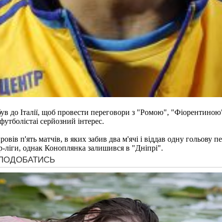
ув до Італії, щоб провести переговори з "Ромою", "Фіорентиною"
футболістаі серйозний інтерес.
вів п'ять матчів, в яких забив два м'ячі і віддав одну гольову 
єр-ліги, однак Коноплянка залишився в "Дніпрі".