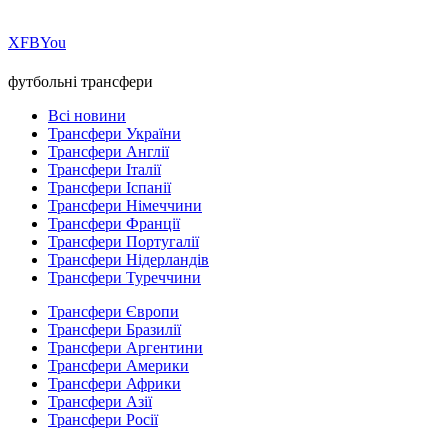
Х
FB
You
футбольні трансфери
Всі новини
Трансфери України
Трансфери Англії
Трансфери Італії
Трансфери Іспанії
Трансфери Німеччини
Трансфери Франції
Трансфери Португалії
Трансфери Нідерландів
Трансфери Туреччини
Трансфери Європи
Трансфери Бразилії
Трансфери Аргентини
Трансфери Америки
Трансфери Африки
Трансфери Азії
Трансфери Росії