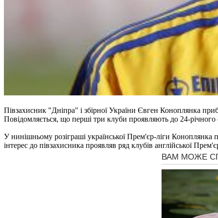
Півзахисник "Дніпра" і збірної України Євген Коноплянка приб
Повідомляється, що перші три клуби проявляють до 24-річного 
У нинішньому розіграші української Прем'єр-ліги Коноплянка про
інтерес до півзахисника проявляв ряд клубів англійської Прем'