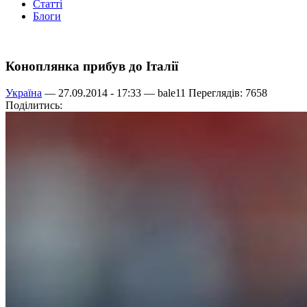
Статті
Блоги
Коноплянка прибув до Італії
Україна
— 27.09.2014 - 17:33 —
bale11
Переглядів: 7658
Поділитись: