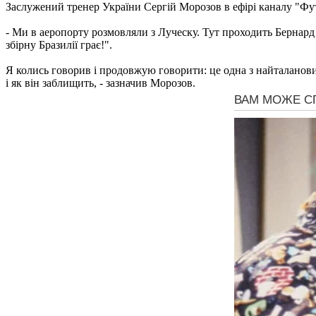
Заслужений тренер України Сергій Морозов в ефірі каналу "Фу
- Ми в аеропорту розмовляли з Луческу. Тут проходить Бернард -
збірну Бразилії грає!".
Я колись говорив і продовжую говорити: це одна з найталанови
і як він заблищить, - зазначив Морозов.