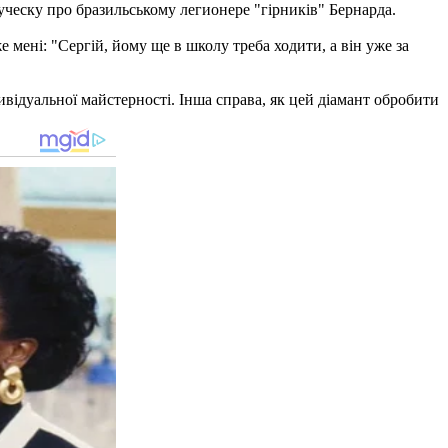
ческу про бразильському легионере "гірників" Бернарда.
 мені: "Сергій, йому ще в школу треба ходити, а він уже за
відуальної майстерності. Інша справа, як цей діамант обробити