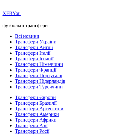
Х
FB
You
футбольні трансфери
Всі новини
Трансфери України
Трансфери Англії
Трансфери Італії
Трансфери Іспанії
Трансфери Німеччини
Трансфери Франції
Трансфери Португалії
Трансфери Нідерландів
Трансфери Туреччини
Трансфери Європи
Трансфери Бразилії
Трансфери Аргентини
Трансфери Америки
Трансфери Африки
Трансфери Азії
Трансфери Росії