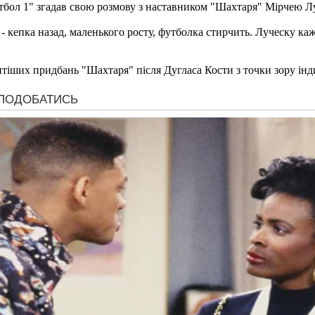
тбол 1" згадав свою розмову з наставником "Шахтаря" Мірчею Лу
 кепка назад, маленького росту, футболка стирчить. Луческу каже
тіших придбань "Шахтаря" після Дугласа Кости з точки зору інди