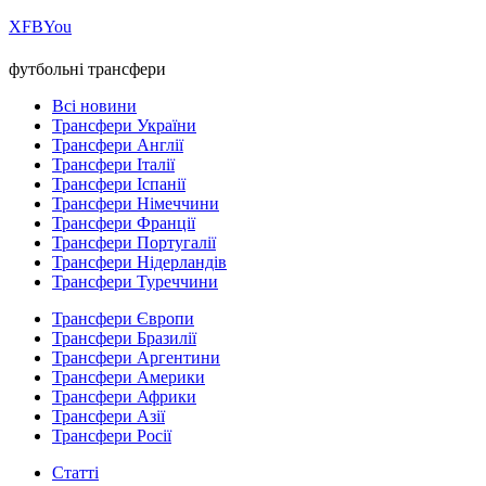
Х
FB
You
футбольні трансфери
Всі новини
Трансфери України
Трансфери Англії
Трансфери Італії
Трансфери Іспанії
Трансфери Німеччини
Трансфери Франції
Трансфери Португалії
Трансфери Нідерландів
Трансфери Туреччини
Трансфери Європи
Трансфери Бразилії
Трансфери Аргентини
Трансфери Америки
Трансфери Африки
Трансфери Азії
Трансфери Росії
Статті