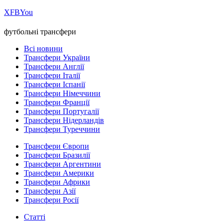
Х
FB
You
футбольні трансфери
Всі новини
Трансфери України
Трансфери Англії
Трансфери Італії
Трансфери Іспанії
Трансфери Німеччини
Трансфери Франції
Трансфери Португалії
Трансфери Нідерландів
Трансфери Туреччини
Трансфери Європи
Трансфери Бразилії
Трансфери Аргентини
Трансфери Америки
Трансфери Африки
Трансфери Азії
Трансфери Росії
Статті