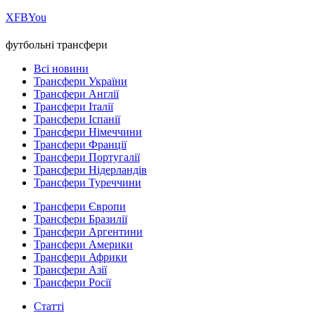
Х
FB
You
футбольні трансфери
Всі новини
Трансфери України
Трансфери Англії
Трансфери Італії
Трансфери Іспанії
Трансфери Німеччини
Трансфери Франції
Трансфери Португалії
Трансфери Нідерландів
Трансфери Туреччини
Трансфери Європи
Трансфери Бразилії
Трансфери Аргентини
Трансфери Америки
Трансфери Африки
Трансфери Азії
Трансфери Росії
Статті