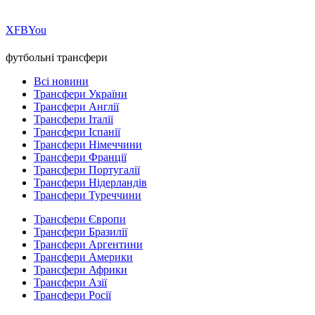
Х
FB
You
футбольні трансфери
Всі новини
Трансфери України
Трансфери Англії
Трансфери Італії
Трансфери Іспанії
Трансфери Німеччини
Трансфери Франції
Трансфери Португалії
Трансфери Нідерландів
Трансфери Туреччини
Трансфери Європи
Трансфери Бразилії
Трансфери Аргентини
Трансфери Америки
Трансфери Африки
Трансфери Азії
Трансфери Росії