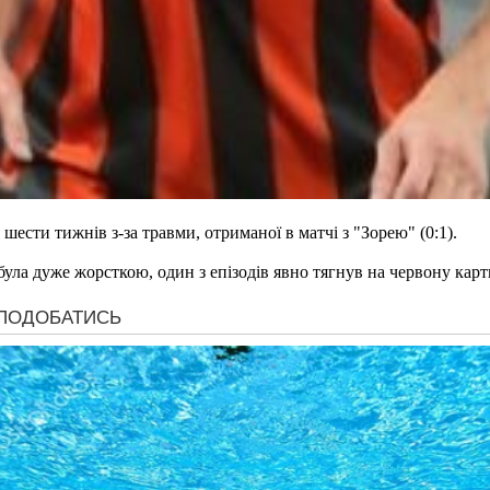
сти тижнів з-за травми, отриманої в матчі з "Зорею" (0:1).
 була дуже жорсткою, один з епізодів явно тягнув на червону кар