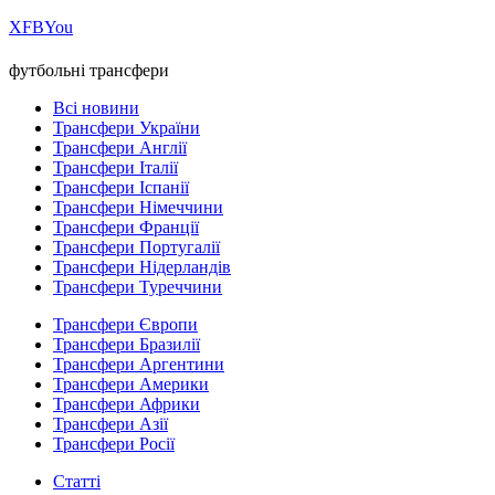
Х
FB
You
футбольні трансфери
Всі новини
Трансфери України
Трансфери Англії
Трансфери Італії
Трансфери Іспанії
Трансфери Німеччини
Трансфери Франції
Трансфери Португалії
Трансфери Нідерландів
Трансфери Туреччини
Трансфери Європи
Трансфери Бразилії
Трансфери Аргентини
Трансфери Америки
Трансфери Африки
Трансфери Азії
Трансфери Росії
Статті