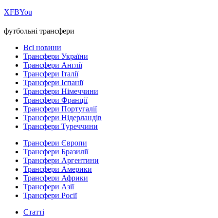
Х
FB
You
футбольні трансфери
Всі новини
Трансфери України
Трансфери Англії
Трансфери Італії
Трансфери Іспанії
Трансфери Німеччини
Трансфери Франції
Трансфери Португалії
Трансфери Нідерландів
Трансфери Туреччини
Трансфери Європи
Трансфери Бразилії
Трансфери Аргентини
Трансфери Америки
Трансфери Африки
Трансфери Азії
Трансфери Росії
Статті