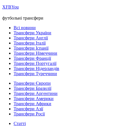
Х
FB
You
футбольні трансфери
Всі новини
Трансфери України
Трансфери Англії
Трансфери Італії
Трансфери Іспанії
Трансфери Німеччини
Трансфери Франції
Трансфери Португалії
Трансфери Нідерландів
Трансфери Туреччини
Трансфери Європи
Трансфери Бразилії
Трансфери Аргентини
Трансфери Америки
Трансфери Африки
Трансфери Азії
Трансфери Росії
Статті