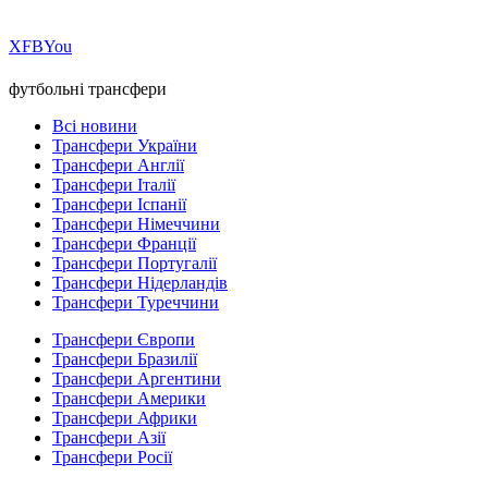
Х
FB
You
футбольні трансфери
Всі новини
Трансфери України
Трансфери Англії
Трансфери Італії
Трансфери Іспанії
Трансфери Німеччини
Трансфери Франції
Трансфери Португалії
Трансфери Нідерландів
Трансфери Туреччини
Трансфери Європи
Трансфери Бразилії
Трансфери Аргентини
Трансфери Америки
Трансфери Африки
Трансфери Азії
Трансфери Росії