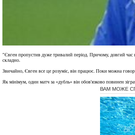
"Євген пропустив дуже тривалий період. Причому, довгий час ві
складно.
Звичайно, Євген все це розуміє, він працює. Поки можна говори
Як мінімум, один матч за «дубль» він обов'язково повинен зігр