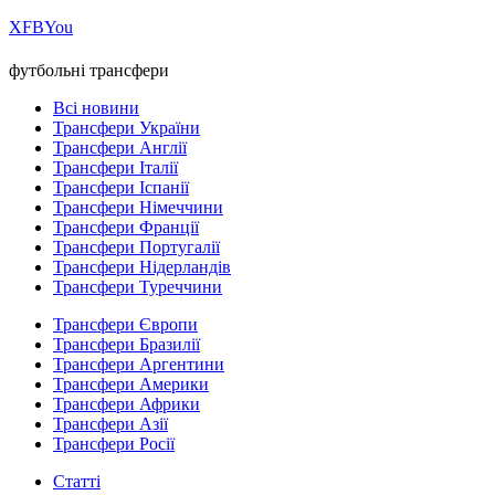
Х
FB
You
футбольні трансфери
Всі новини
Трансфери України
Трансфери Англії
Трансфери Італії
Трансфери Іспанії
Трансфери Німеччини
Трансфери Франції
Трансфери Португалії
Трансфери Нідерландів
Трансфери Туреччини
Трансфери Європи
Трансфери Бразилії
Трансфери Аргентини
Трансфери Америки
Трансфери Африки
Трансфери Азії
Трансфери Росії
Статті