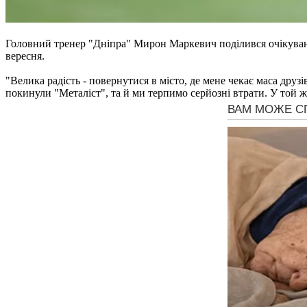
Головний тренер "Дніпра" Мирон Маркевич поділився очікування
вересня.
"Велика радість - повернутися в місто, де мене чекає маса друз
покинули "Металіст", та й ми терпимо серйозні втрати. У той 