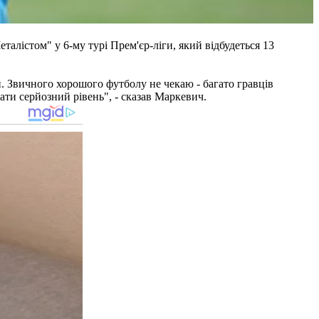
алістом" у 6-му турі Прем'єр-ліги, який відбудеться 13
ти. Звичного хорошого футболу не чекаю - багато гравців
ати серйозний рівень", - сказав Маркевич.