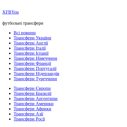
Х
FB
You
футбольні трансфери
Всі новини
Трансфери України
Трансфери Англії
Трансфери Італії
Трансфери Іспанії
Трансфери Німеччини
Трансфери Франції
Трансфери Португалії
Трансфери Нідерландів
Трансфери Туреччини
Трансфери Європи
Трансфери Бразилії
Трансфери Аргентини
Трансфери Америки
Трансфери Африки
Трансфери Азії
Трансфери Росії