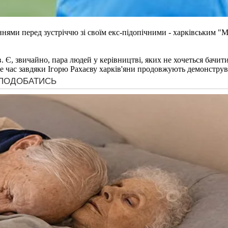
ми перед зустріччю зі своїм екс-підопічними - харківським "Мет
ів. Є, звичайно, пара людей у керівництві, яких не хочеться бачи
же час завдяки Ігорю Рахаєву харків'яни продовжують демонструв