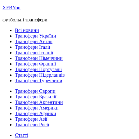
Х
FB
You
футбольні трансфери
Всі новини
Трансфери України
Трансфери Англії
Трансфери Італії
Трансфери Іспанії
Трансфери Німеччини
Трансфери Франції
Трансфери Португалії
Трансфери Нідерландів
Трансфери Туреччини
Трансфери Європи
Трансфери Бразилії
Трансфери Аргентини
Трансфери Америки
Трансфери Африки
Трансфери Азії
Трансфери Росії
Статті