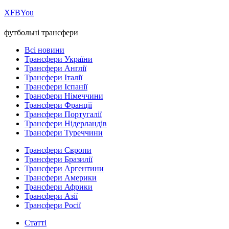
Х
FB
You
футбольні трансфери
Всі новини
Трансфери України
Трансфери Англії
Трансфери Італії
Трансфери Іспанії
Трансфери Німеччини
Трансфери Франції
Трансфери Португалії
Трансфери Нідерландів
Трансфери Туреччини
Трансфери Європи
Трансфери Бразилії
Трансфери Аргентини
Трансфери Америки
Трансфери Африки
Трансфери Азії
Трансфери Росії
Статті