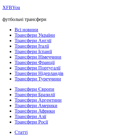
Х
FB
You
футбольні трансфери
Всі новини
Трансфери України
Трансфери Англії
Трансфери Італії
Трансфери Іспанії
Трансфери Німеччини
Трансфери Франції
Трансфери Португалії
Трансфери Нідерландів
Трансфери Туреччини
Трансфери Європи
Трансфери Бразилії
Трансфери Аргентини
Трансфери Америки
Трансфери Африки
Трансфери Азії
Трансфери Росії
Статті