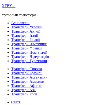
Х
FB
You
футбольні трансфери
Всі новини
Трансфери України
Трансфери Англії
Трансфери Італії
Трансфери Іспанії
Трансфери Німеччини
Трансфери Франції
Трансфери Португалії
Трансфери Нідерландів
Трансфери Туреччини
Трансфери Європи
Трансфери Бразилії
Трансфери Аргентини
Трансфери Америки
Трансфери Африки
Трансфери Азії
Трансфери Росії
Статті