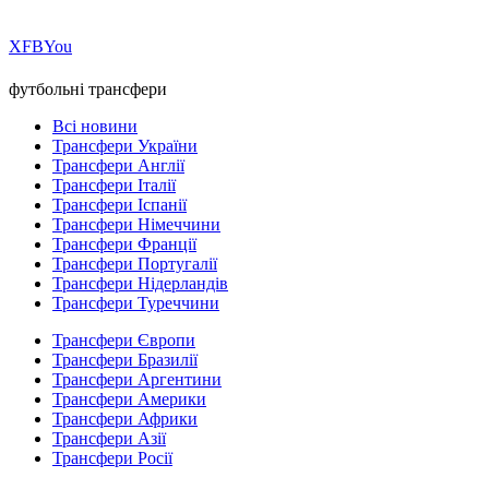
Х
FB
You
футбольні трансфери
Всі новини
Трансфери України
Трансфери Англії
Трансфери Італії
Трансфери Іспанії
Трансфери Німеччини
Трансфери Франції
Трансфери Португалії
Трансфери Нідерландів
Трансфери Туреччини
Трансфери Європи
Трансфери Бразилії
Трансфери Аргентини
Трансфери Америки
Трансфери Африки
Трансфери Азії
Трансфери Росії