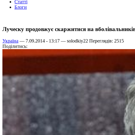
Статті
Блоги
Луческу продовжує скаржитися на вболівальникі
Україна
— 7.09.2014 - 13:17 —
solodkiy22
Переглядів: 2515
Поділитись: