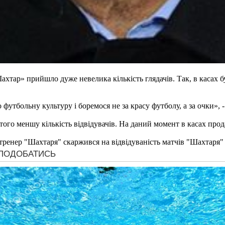
хтар» прийшло дуже невелика кількість глядачів. Так, в касах б
 футбольну культуру і боремося не за красу футболу, а за очки», 
того меншу кількість відвідувачів. На даний момент в касах прод
тренер "Шахтаря" скаржився на відвідуваність матчів "Шахтаря" 