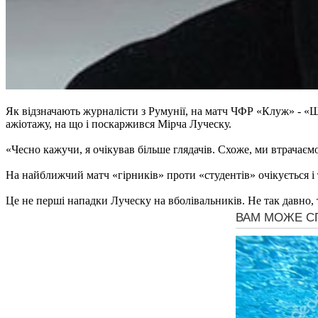
Як відзначають журналісти з Румунії, на матч ЧФР «Клуж» - «Ша
ажіотажу, на що і поскаржився Мірча Луческу.
«Чесно кажучи, я очікував більше глядачів. Схоже, ми втрачаємо
На найближчий матч «гірників» проти «студентів» очікується і 
Це не перші нападки Луческу на вболівальників. Не так давно, 