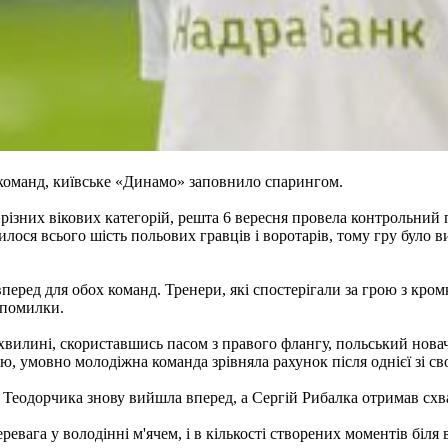
 команд, київське «Динамо» заповнило спарингом.
ні різних вікових категорій, решта 6 вересня провела контрольни
илося всього шість польових гравців і воротарів, тому гру було
ред для обох команд. Тренери, які спостерігали за грою з кромк
 помилки.
й хвилині, скориставшись пасом з правого флангу, польський нов
ю, умовно молодіжна команда зрівняла рахунок після однієї зі св
Теодорчика знову вийшла вперед, а Сергій Рибалка отримав схва
евага у володінні м'ячем, і в кількості створених моментів біля 