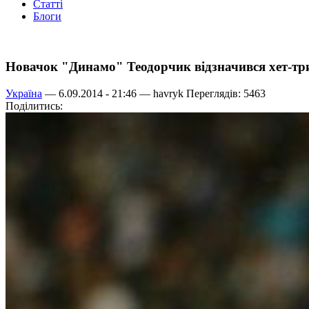
Статті
Блоги
Новачок "Динамо" Теодорчик відзначився хет-т
Україна
— 6.09.2014 - 21:46 —
havryk
Переглядів: 5463
Поділитись: