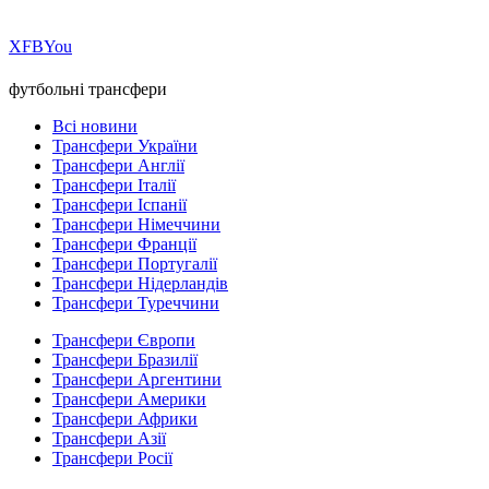
Х
FB
You
футбольні трансфери
Всі новини
Трансфери України
Трансфери Англії
Трансфери Італії
Трансфери Іспанії
Трансфери Німеччини
Трансфери Франції
Трансфери Португалії
Трансфери Нідерландів
Трансфери Туреччини
Трансфери Європи
Трансфери Бразилії
Трансфери Аргентини
Трансфери Америки
Трансфери Африки
Трансфери Азії
Трансфери Росії