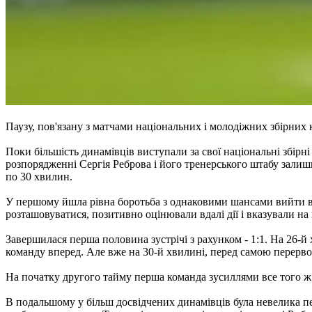
Паузу, пов'язану з матчами національних і молодіжних збірних
Поки більшість динамівців виступали за свої національні збір
розпорядженні Сергія Реброва і його тренерського штабу залиш
по 30 хвилин.
У першому йшла рівна боротьба з однаковими шансами вийти впе
розташовуватися, позитивно оцінювали вдалі дії і вказували на
Завершилася перша половина зустрічі з рахунком - 1:1. На 26-
команду вперед. Але вже на 30-й хвилині, перед самою перерво
На початку другого тайму перша команда зусиллями все того ж 
В подальшому у більш досвідчених динамівців була невелика пер