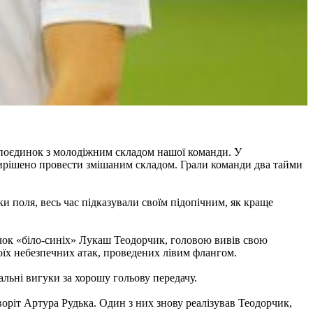
й поєдинок з молодіжним складом нашої команди. У
 вирішено провести змішаним складом. Грали команди два тайми
и поля, весь час підказували своїм підопічним, як краще
ачок «біло-синіх» Лукаш Теодорчик, головою вивів свою
оїх небезпечних атак, проведених лівим флангом.
льні вигуки за хорошу гольову передачу.
воріт Артура Рудька. Один з них знову реалізував Теодорчик,