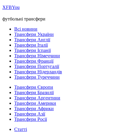
Х
FB
You
футбольні трансфери
Всі новини
Трансфери України
Трансфери Англії
Трансфери Італії
Трансфери Іспанії
Трансфери Німеччини
Трансфери Франції
Трансфери Португалії
Трансфери Нідерландів
Трансфери Туреччини
Трансфери Європи
Трансфери Бразилії
Трансфери Аргентини
Трансфери Америки
Трансфери Африки
Трансфери Азії
Трансфери Росії
Статті