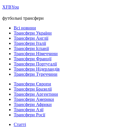
Х
FB
You
футбольні трансфери
Всі новини
Трансфери України
Трансфери Англії
Трансфери Італії
Трансфери Іспанії
Трансфери Німеччини
Трансфери Франції
Трансфери Португалії
Трансфери Нідерландів
Трансфери Туреччини
Трансфери Європи
Трансфери Бразилії
Трансфери Аргентини
Трансфери Америки
Трансфери Африки
Трансфери Азії
Трансфери Росії
Статті