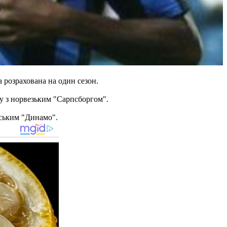
 розрахована на один сезон.
ну з норвезьким "Сарпсборгом".
нським "Динамо".