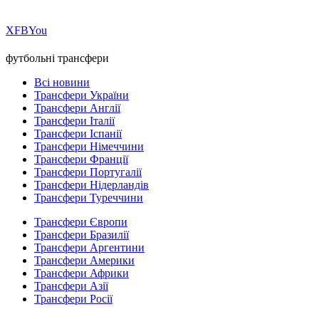
Х
FB
You
футбольні трансфери
Всі новини
Трансфери України
Трансфери Англії
Трансфери Італії
Трансфери Іспанії
Трансфери Німеччини
Трансфери Франції
Трансфери Португалії
Трансфери Нідерландів
Трансфери Туреччини
Трансфери Європи
Трансфери Бразилії
Трансфери Аргентини
Трансфери Америки
Трансфери Африки
Трансфери Азії
Трансфери Росії