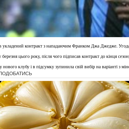
ув укладений контракт з нападаючим Франком Джа Джедже. Угода
ерезня цього року, після чого підписав контракт до кінця сезо
нового клубу і в підсумку зупинила свій вибір на варіанті з мі