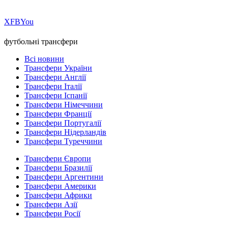
Х
FB
You
футбольні трансфери
Всі новини
Трансфери України
Трансфери Англії
Трансфери Італії
Трансфери Іспанії
Трансфери Німеччини
Трансфери Франції
Трансфери Португалії
Трансфери Нідерландів
Трансфери Туреччини
Трансфери Європи
Трансфери Бразилії
Трансфери Аргентини
Трансфери Америки
Трансфери Африки
Трансфери Азії
Трансфери Росії