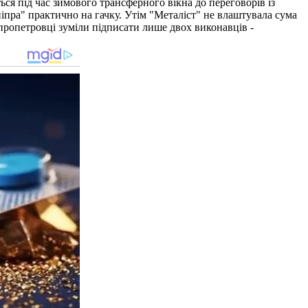
ся під час зимового трансферного вікна до переговорів із
іпра" практично на гачку. Утім "Металіст" не влаштувала сума
іпропетровці зуміли підписати лише двох виконавців -