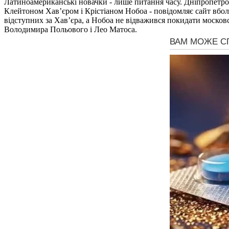
Латиноамериканські новачки - лише питання часу. Дніпропетров
Клейтоном Хав’єром і Крістіаном Нобоа - повідомляє сайт вбол
відступних за Хав’єра, а Нобоа не відважився покидати московс
Володимира Польового і Лео Матоса.