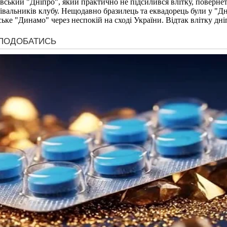
ський "Дніпро", який практично не підсилився влітку, повернеть
івальників клубу. Нещодавно бразилець та еквадорець були у "Дн
ьке "Динамо" через неспокій на сході України. Відтак влітку дн