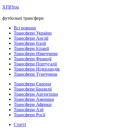
Х
FB
You
футбольні трансфери
Всі новини
Трансфери України
Трансфери Англії
Трансфери Італії
Трансфери Іспанії
Трансфери Німеччини
Трансфери Франції
Трансфери Португалії
Трансфери Нідерландів
Трансфери Туреччини
Трансфери Європи
Трансфери Бразилії
Трансфери Аргентини
Трансфери Америки
Трансфери Африки
Трансфери Азії
Трансфери Росії
Статті