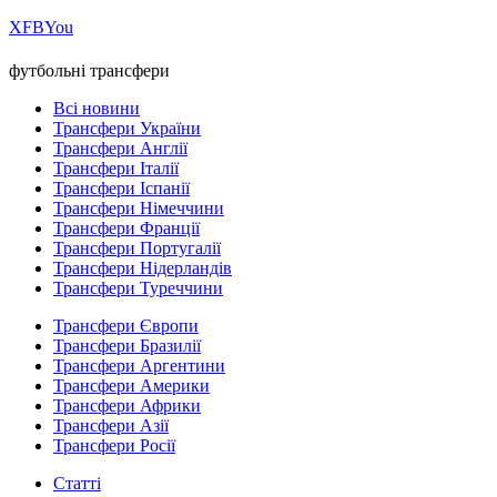
Х
FB
You
футбольні трансфери
Всі новини
Трансфери України
Трансфери Англії
Трансфери Італії
Трансфери Іспанії
Трансфери Німеччини
Трансфери Франції
Трансфери Португалії
Трансфери Нідерландів
Трансфери Туреччини
Трансфери Європи
Трансфери Бразилії
Трансфери Аргентини
Трансфери Америки
Трансфери Африки
Трансфери Азії
Трансфери Росії
Статті