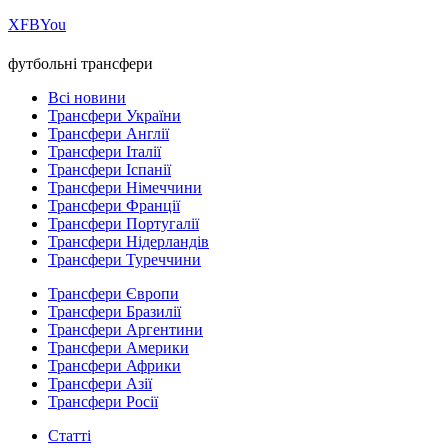
Х
FB
You
футбольні трансфери
Всі новини
Трансфери України
Трансфери Англії
Трансфери Італії
Трансфери Іспанії
Трансфери Німеччини
Трансфери Франції
Трансфери Португалії
Трансфери Нідерландів
Трансфери Туреччини
Трансфери Європи
Трансфери Бразилії
Трансфери Аргентини
Трансфери Америки
Трансфери Африки
Трансфери Азії
Трансфери Росії
Статті