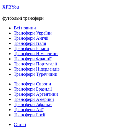
Х
FB
You
футбольні трансфери
Всі новини
Трансфери України
Трансфери Англії
Трансфери Італії
Трансфери Іспанії
Трансфери Німеччини
Трансфери Франції
Трансфери Португалії
Трансфери Нідерландів
Трансфери Туреччини
Трансфери Європи
Трансфери Бразилії
Трансфери Аргентини
Трансфери Америки
Трансфери Африки
Трансфери Азії
Трансфери Росії
Статті