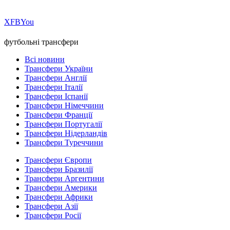
Х
FB
You
футбольні трансфери
Всі новини
Трансфери України
Трансфери Англії
Трансфери Італії
Трансфери Іспанії
Трансфери Німеччини
Трансфери Франції
Трансфери Португалії
Трансфери Нідерландів
Трансфери Туреччини
Трансфери Європи
Трансфери Бразилії
Трансфери Аргентини
Трансфери Америки
Трансфери Африки
Трансфери Азії
Трансфери Росії