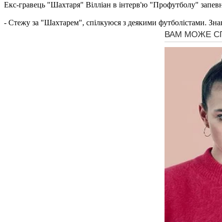
Екс-гравець "Шахтаря" Вілліан в інтерв'ю "Профутболу" запевн
- Стежу за "Шахтарем", спілкуюся з деякими футболістами. Знаю,