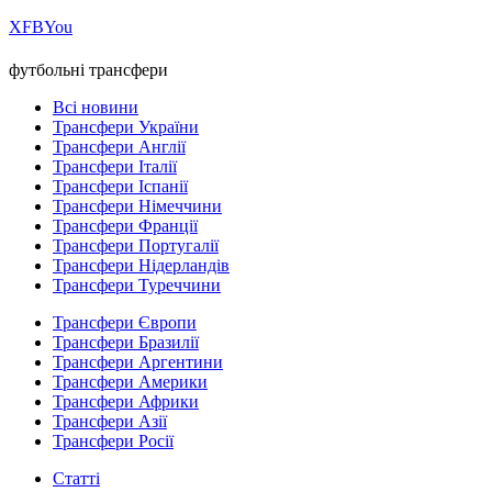
Х
FB
You
футбольні трансфери
Всі новини
Трансфери України
Трансфери Англії
Трансфери Італії
Трансфери Іспанії
Трансфери Німеччини
Трансфери Франції
Трансфери Португалії
Трансфери Нідерландів
Трансфери Туреччини
Трансфери Європи
Трансфери Бразилії
Трансфери Аргентини
Трансфери Америки
Трансфери Африки
Трансфери Азії
Трансфери Росії
Статті