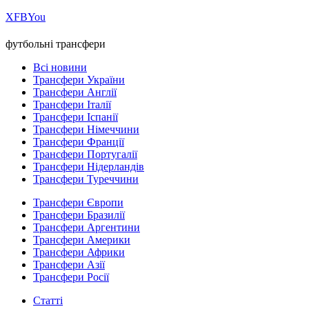
Х
FB
You
футбольні трансфери
Всі новини
Трансфери України
Трансфери Англії
Трансфери Італії
Трансфери Іспанії
Трансфери Німеччини
Трансфери Франції
Трансфери Португалії
Трансфери Нідерландів
Трансфери Туреччини
Трансфери Європи
Трансфери Бразилії
Трансфери Аргентини
Трансфери Америки
Трансфери Африки
Трансфери Азії
Трансфери Росії
Статті