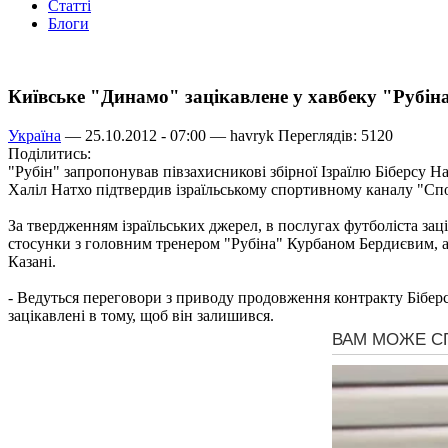
Статті
Блоги
Київське "Динамо" зацікавлене у хавбеку "Рубін
Україна
— 25.10.2012 - 07:00 —
havryk
Переглядів: 5120
Поділитись:
"Рубін" запропонував півзахисникові збірної Ізраїлю Біберсу Н
Халіл Натхо підтвердив ізраїльському спортивному каналу "Спо
За твердженням ізраїльських джерел, в послугах футболіста за
стосунки з головним тренером "Рубіна" Курбаном Бердиєвим, а 
Казані.
- Ведуться переговори з приводу продовження контракту Біберса
зацікавлені в тому, щоб він залишився.