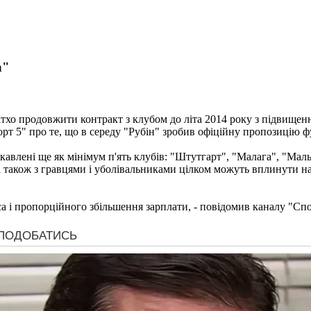
а"
атхо продовжити контракт з клубом до літа 2014 року з підвищен
рт 5" про те, що в середу "Рубін" зробив офіційну пропозицію 
цікавлені ще як мінімум п'ять клубів: "Штутгарт", "Малага", "М
також з гравцями і уболівальниками цілком можуть вплинути на 
 і пропорційного збільшення зарплати, - повідомив каналу "Спорт