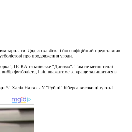
ням зарплати. Дядько хавбека і його офіційний представник
футболістові про продовження угоди.
альорка", ЦСКА та київське "Динамо". Тим не менш теплі
вибір футболіста, і він вважатиме за краще залишитися в
 5" Халіл Натхо. - У "Рубіні" Біберса високо цінують і