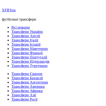
Х
FB
You
футбольні трансфери
Всі новини
Трансфери України
Трансфери Англії
Трансфери Італії
Трансфери Іспанії
Трансфери Німеччини
Трансфери Франції
Трансфери Португалії
Трансфери Нідерландів
Трансфери Туреччини
Трансфери Європи
Трансфери Бразилії
Трансфери Аргентини
Трансфери Америки
Трансфери Африки
Трансфери Азії
Трансфери Росії