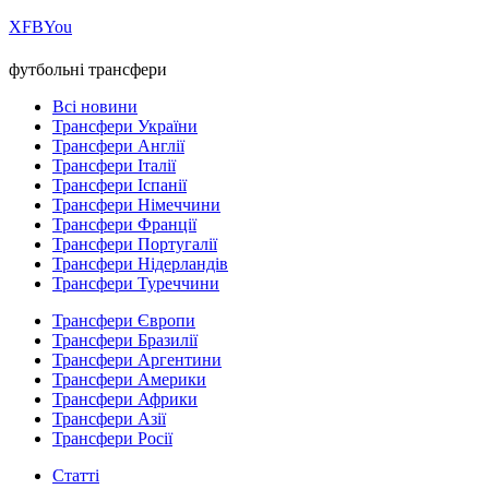
Х
FB
You
футбольні трансфери
Всі новини
Трансфери України
Трансфери Англії
Трансфери Італії
Трансфери Іспанії
Трансфери Німеччини
Трансфери Франції
Трансфери Португалії
Трансфери Нідерландів
Трансфери Туреччини
Трансфери Європи
Трансфери Бразилії
Трансфери Аргентини
Трансфери Америки
Трансфери Африки
Трансфери Азії
Трансфери Росії
Статті