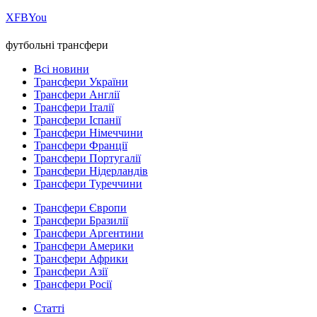
Х
FB
You
футбольні трансфери
Всі новини
Трансфери України
Трансфери Англії
Трансфери Італії
Трансфери Іспанії
Трансфери Німеччини
Трансфери Франції
Трансфери Португалії
Трансфери Нідерландів
Трансфери Туреччини
Трансфери Європи
Трансфери Бразилії
Трансфери Аргентини
Трансфери Америки
Трансфери Африки
Трансфери Азії
Трансфери Росії
Статті